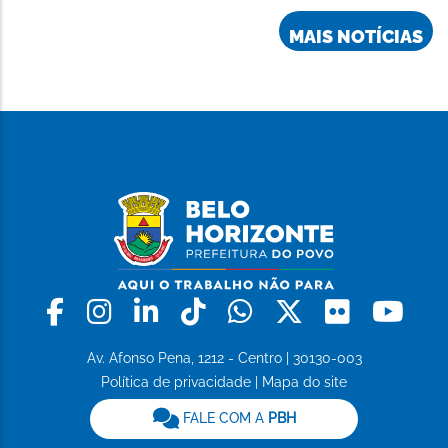
MAIS NOTÍCIAS
Facebook
Instagram
Linkedin
Tiktok
Whatsapp
X
Flickr
Yo
Av. Afonso Pena, 1212 - Centro | 30130-003
Política de privacidade
|
Mapa do site
FALE COM A
PBH