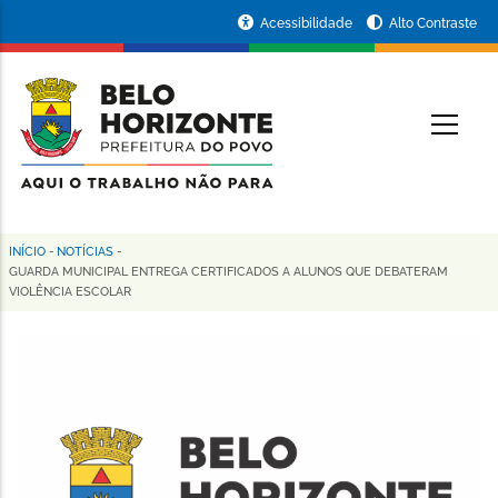
Pular
Portal
Acessibilidade
Alto Contraste
para
da
o
conteúdo
Prefeitura
O
principal
de
Belo
Horizonte
INÍCIO
-
NOTÍCIAS
-
Trilha
GUARDA MUNICIPAL ENTREGA CERTIFICADOS A ALUNOS QUE DEBATERAM
VIOLÊNCIA ESCOLAR
de
navegação