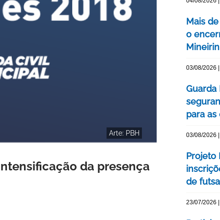
04/08/2026 |
Mais de
o encer
Mineiri
03/08/2026 |
Guarda 
seguran
para as
Arte: PBH
03/08/2026 |
Projeto
ntensificação da presença
inscriç
de futsa
23/07/2026 |