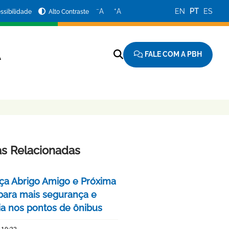
−
+
A
A
EN
PT
ES
ssibilidade
Alto Contraste
FALE COM A PBH
A
as Relacionadas
ça Abrigo Amigo e Próxima
para mais segurança e
cia nos pontos de ônibus