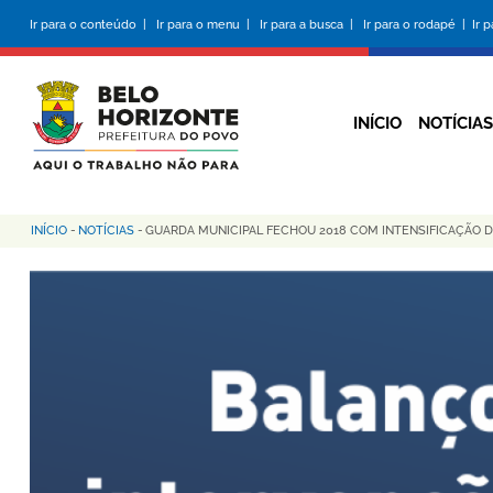
Pular
Ir para o conteúdo |
Ir para o menu |
Ir para a busca |
Ir para o rodapé |
Ir 
para
o
conteúdo
principal
INÍCIO
NOTÍCIAS
INÍCIO
-
NOTÍCIAS
-
GUARDA MUNICIPAL FECHOU 2018 COM INTENSIFICAÇÃO 
Trilha
de
navegação