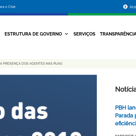
Portal
para o Chat
Ace
da
Prefeitura
ESTRUTURA DE GOVERNO
SERVIÇOS
TRANSPARÊNCI
Navegação
de
Principal
Belo
DA PRESENÇA DOS AGENTES NAS RUAS
Horizonte
Notíci
PBH lan
Parada 
eficiên