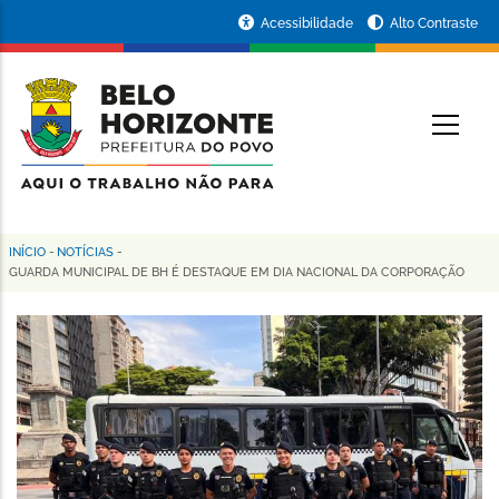
Pular
Portal
Acessibilidade
Alto Contraste
para
da
o
conteúdo
Prefeitura
O
principal
de
Belo
Horizonte
INÍCIO
-
NOTÍCIAS
-
Trilha
GUARDA MUNICIPAL DE BH É DESTAQUE EM DIA NACIONAL DA CORPORAÇÃO
de
navegação