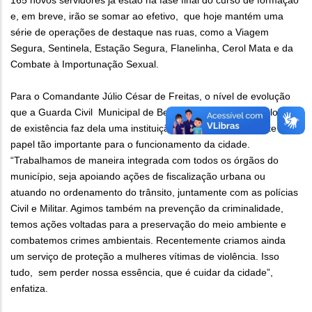
165 novos servidores já estão na fase final do curso de formação
e, em breve, irão se somar ao efetivo, que hoje mantém uma
série de operações de destaque nas ruas, como a Viagem
Segura, Sentinela, Estação Segura, Flanelinha, Cerol Mata e da
Combate à Importunação Sexual.
Para o Comandante Júlio César de Freitas, o nível de evolução
que a Guarda Civil Municipal de Belo Horizonte atingiu ao longo
de existência faz dela uma instituição que ocupa atualmente um
papel tão importante para o funcionamento da cidade.
“Trabalhamos de maneira integrada com todos os órgãos do
município, seja apoiando ações de fiscalização urbana ou
atuando no ordenamento do trânsito, juntamente com as polícias
Civil e Militar. Agimos também na prevenção da criminalidade,
temos ações voltadas para a preservação do meio ambiente e
combatemos crimes ambientais. Recentemente criamos ainda
um serviço de proteção a mulheres vítimas de violência. Isso
tudo, sem perder nossa essência, que é cuidar da cidade”,
enfatiza.