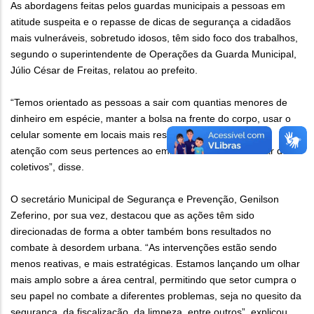
As abordagens feitas pelos guardas municipais a pessoas em
atitude suspeita e o repasse de dicas de segurança a cidadãos
mais vulneráveis, sobretudo idosos, têm sido foco dos trabalhos,
segundo o superintendente de Operações da Guarda Municipal,
Júlio César de Freitas, relatou ao prefeito.
“Temos orientado as pessoas a sair com quantias menores de
dinheiro em espécie, manter a bolsa na frente do corpo, usar o
celular somente em locais mais reservados e a redobrar a
atenção com seus pertences ao embarcar ou desembarcar de
coletivos”, disse.
O secretário Municipal de Segurança e Prevenção, Genilson
Zeferino, por sua vez, destacou que as ações têm sido
direcionadas de forma a obter também bons resultados no
combate à desordem urbana. “As intervenções estão sendo
menos reativas, e mais estratégicas. Estamos lançando um olhar
mais amplo sobre a área central, permitindo que setor cumpra o
seu papel no combate a diferentes problemas, seja no quesito da
segurança, da fiscalização, da limpeza, entre outros”, explicou.