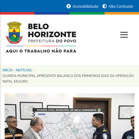
Pular
Portal
Acessibilidade
Alto Contraste
para
da
o
conteúdo
Prefeitura
O
principal
de
Belo
Horizonte
INÍCIO
-
NOTÍCIAS
-
Trilha
GUARDA MUNICIPAL APRESENTA BALANÇO DOS PRIMEIROS DIAS DA OPERAÇÃO
NATAL SEGURO
de
navegação