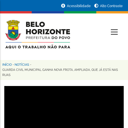
Pular
Portal
Acessibilidade
Alto Contraste
para
da
o
conteúdo
Prefeitura
O
principal
de
Belo
Horizonte
INÍCIO
-
NOTÍCIAS
-
Trilha
GUARDA CIVIL MUNICIPAL GANHA NOVA FROTA, AMPLIADA, QUE JÁ ESTÁ NAS
RUAS
de
navegação