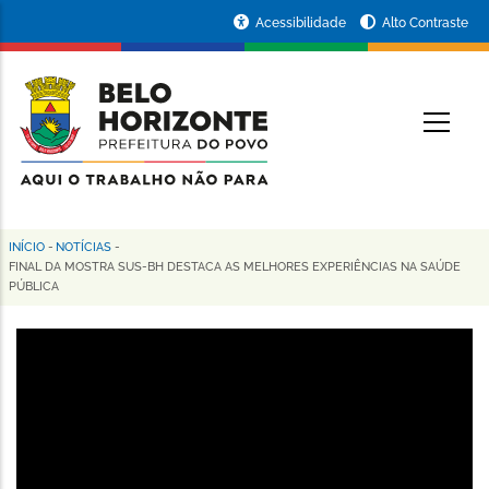
Pular
Portal
Acessibilidade
Alto Contraste
para
da
o
conteúdo
Prefeitura
O
principal
de
Belo
Horizonte
INÍCIO
-
NOTÍCIAS
-
Trilha
FINAL DA MOSTRA SUS-BH DESTACA AS MELHORES EXPERIÊNCIAS NA SAÚDE
PÚBLICA
de
navegação