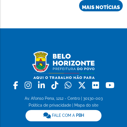
MAIS NOTÍCIAS
Facebook
Instagram
Linkedin
Tiktok
Whatsapp
X
Flickr
Yo
Av. Afonso Pena, 1212 - Centro | 30130-003
Política de privacidade
|
Mapa do site
FALE COM A
PBH