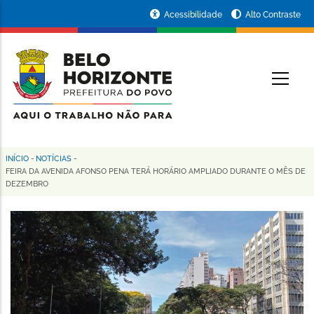
Pular
Portal
Acessibilidade
Alto Contraste
para
da
o
conteúdo
Prefeitura
O
principal
de
Belo
Horizonte
INÍCIO
-
NOTÍCIAS
-
Trilha
FEIRA DA AVENIDA AFONSO PENA TERÁ HORÁRIO AMPLIADO DURANTE O MÊS DE
DEZEMBRO
de
navegação