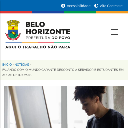
Pular
Portal
Acessibilidade
Alto Contraste
para
da
o
conteúdo
Prefeitura
O
principal
de
Belo
Horizonte
INÍCIO
-
NOTÍCIAS
-
Trilha
FALANDO COM O MUNDO GARANTE DESCONTO A SERVIDOR E ESTUDANTES EM
AULAS DE IDIOMAS
de
navegação