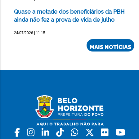
Quase a metade dos beneficiários da PBH
ainda não fez a prova de vida de julho
24/07/2026 | 11:15
MAIS NOTÍCIAS
Facebook
Instagram
Linkedin
Tiktok
Whatsapp
X
Flickr
Yo