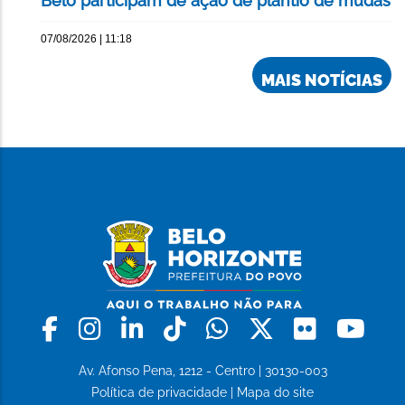
Belô participam de ação de plantio de mudas
07/08/2026 | 11:18
MAIS NOTÍCIAS
Facebook
Instagram
Linkedin
Tiktok
Whatsapp
X
Flickr
Yo
Av. Afonso Pena, 1212 - Centro | 30130-003
Política de privacidade
|
Mapa do site