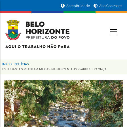
Pular
Portal
Acessibilidade
Alto Contraste
para
da
o
conteúdo
Prefeitura
O
principal
de
Belo
Horizonte
INÍCIO
-
NOTÍCIAS
-
Trilha
ESTUDANTES PLANTAM MUDAS NA NASCENTE DO PARQUE DO ONÇA
de
navegação