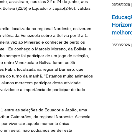
nte, assistiram, nos dias 22 e 24 de junho, aos
06/08/2026 |
 Bolívia (22/6) e Equador x Japão(24/6), válidas
Educaçã
Horizont
ello, localizada na regional Nordeste, estiveram
melhore
vitória da Venezuela sobre a Bolívia por 3 a 1.
imeira vez ao Mineirão e conhecer de perto os
05/08/2026 |
te. “Eu conheço o Marcelo Moreno, da Bolívia, e
o sempre foi participar de um jogo de seleção,
 entre Venezuela e Bolívia foram os 35
 Fabri, localizada na regional Barreiro, que
ra do turno da manhã. “Estamos muito animados
s alunos merecem participar desta atividade.
lvidos e a importância de participar de tudo
a 1 entre as seleções do Equador e Japão, uma
rthur Guimarães, da regional Noroeste. A escola
 por vivenciar aquele momento único.
ção em geral, não podíamos perder esta