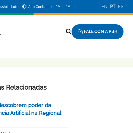
−
+
A
A
EN
PT
ES
ssibilidade
Alto Contraste
FALE COM A PBH
A
as Relacionadas
descobrem poder da
ncia Artificial na Regional