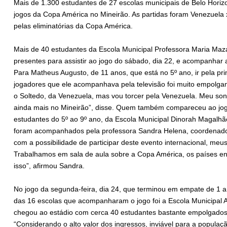
Mais de 1.300 estudantes de 27 escolas municipais de Belo Horizo
jogos da Copa América no Mineirão. As partidas foram Venezuela x
pelas eliminatórias da Copa América.
Mais de 40 estudantes da Escola Municipal Professora Maria Mazar
presentes para assistir ao jogo do sábado, dia 22, e acompanhar a 
Para Matheus Augusto, de 11 anos, que está no 5º ano, ir pela pr
jogadores que ele acompanhava pela televisão foi muito empolgan
o Soltedo, da Venezuela, mas vou torcer pela Venezuela. Meu sonh
ainda mais no Mineirão”, disse. Quem também compareceu ao jogo
estudantes do 5º ao 9º ano, da Escola Municipal Dinorah Magalhães
foram acompanhados pela professora Sandra Helena, coordenado
com a possibilidade de participar deste evento internacional, meu
Trabalhamos em sala de aula sobre a Copa América, os países envo
isso”, afirmou Sandra.
No jogo da segunda-feira, dia 24, que terminou em empate de 1 
das 16 escolas que acompanharam o jogo foi a Escola Municipal A
chegou ao estádio com cerca 40 estudantes bastante empolgados
“Considerando o alto valor dos ingressos, inviável para a popula