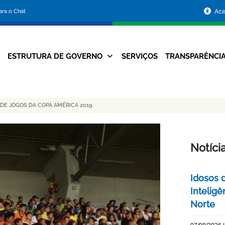
Portal
para o Chat
Ace
da
Prefeitura
ESTRUTURA DE GOVERNO
SERVIÇOS
TRANSPARÊNCI
Navegação
de
Principal
Belo
DE JOGOS DA COPA AMÉRICA 2019
Horizonte
Notíci
Idosos 
Inteligê
Norte