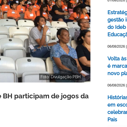
07/08/2026 |
Estraté
gestão 
do Ideb
Educaç
06/08/2026 |
Volta às
é marca
novo pl
Foto: Divulgação PBH
06/08/2026 |
e BH participam de jogos da
Históri
em esco
celebra
Pais