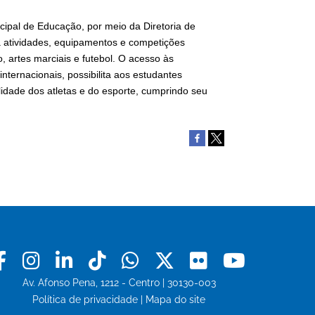
cipal de Educação, por meio da Diretoria de
 a atividades, equipamentos e competições
, artes marciais e futebol. O acesso às
ternacionais, possibilita aos estudantes
idade dos atletas e do esporte, cumprindo seu
Facebook
Instagram
Linkedin
Tiktok
Whatsapp
X
Flickr
Youtu
Av. Afonso Pena, 1212 - Centro | 30130-003
Política de privacidade
|
Mapa do site