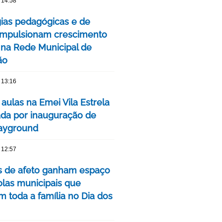
 14:58
gias pedagógicas e de
impulsionam crescimento
 na Rede Municipal de
ão
 13:16
 aulas na Emei Vila Estrela
da por inauguração de
ayground
 12:57
as de afeto ganham espaço
las municipais que
m toda a família no Dia dos