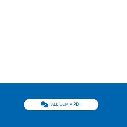
be
FALE COM A
PBH