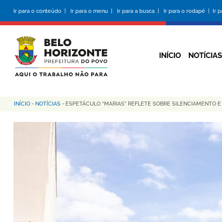
Pular
Ir para o conteúdo |
Ir para o menu |
Ir para a busca |
Ir para o rodapé |
Ir 
para
o
conteúdo
principal
INÍCIO
NOTÍCIAS
INÍCIO
-
NOTÍCIAS
-
ESPETÁCULO “MARIAS” REFLETE SOBRE SILENCIAMENTO E
Trilha
de
navegação