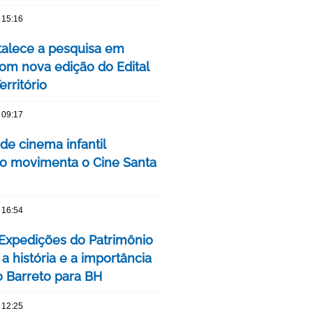
 15:16
talece a pesquisa em
om nova edição do Edital
rritório
 09:17
 de cinema infantil
iro movimenta o Cine Santa
 16:54
 Expedições do Patrimônio
a história e a importância
o Barreto para BH
 12:25