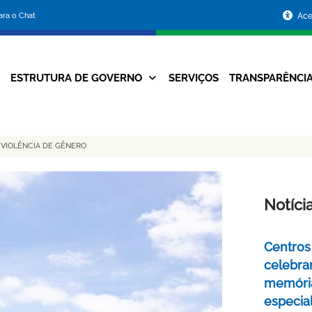
Portal
para o Chat
Ace
da
Prefeitura
ESTRUTURA DE GOVERNO
SERVIÇOS
TRANSPARÊNCI
Navegação
de
Principal
Belo
 VIOLÊNCIA DE GÊNERO
Horizonte
Notíci
Centros 
celebra
memóri
especia