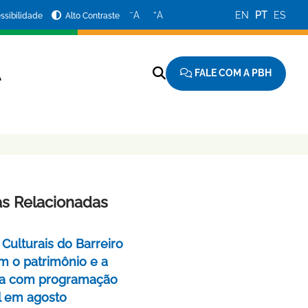
−
+
A
A
EN
PT
ES
ssibilidade
Alto Contraste
FALE COM A PBH
A
as Relacionadas
Culturais do Barreiro
m o patrimônio e a
a com programação
l em agosto