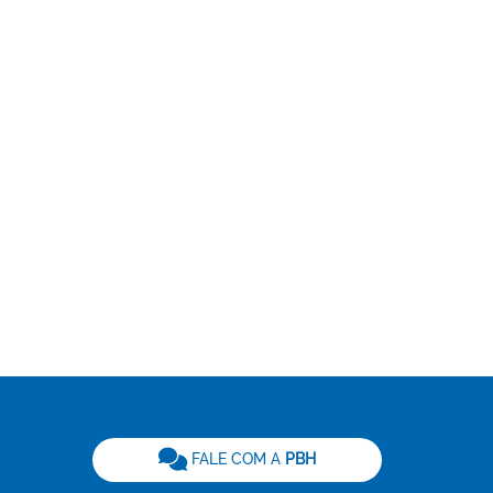
be
FALE COM A
PBH