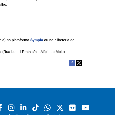
alho.
eia) na plataforma
Sympla
ou na bilheteria do
(Rua Leonil Prata s/n – Alípio de Melo)
Facebook
Instagram
Linkedin
Tiktok
Whatsapp
X
Flickr
Youtu