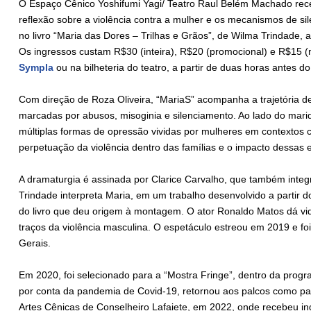
O Espaço Cênico Yoshifumi Yagi/ Teatro Raul Belém Machado rec
reflexão sobre a violência contra a mulher e os mecanismos de s
no livro “Maria das Dores – Trilhas e Grãos”, de Wilma Trindade,
Os ingressos custam R$30 (inteira), R$20 (promocional) e R$15 (
Sympla
ou na bilheteria do teatro, a partir de duas horas antes d
Com direção de Roza Oliveira, “MariaS” acompanha a trajetória de 
marcadas por abusos, misoginia e silenciamento. Ao lado do mari
múltiplas formas de opressão vividas por mulheres em contextos co
perpetuação da violência dentro das famílias e o impacto dessas 
A dramaturgia é assinada por Clarice Carvalho, que também integr
Trindade interpreta Maria, em um trabalho desenvolvido a partir d
do livro que deu origem à montagem. O ator Ronaldo Matos dá vid
traços da violência masculina. O espetáculo estreou em 2019 e f
Gerais.
Em 2020, foi selecionado para a “Mostra Fringe”, dentro da prog
por conta da pandemia de Covid-19, retornou aos palcos como pa
Artes Cênicas de Conselheiro Lafaiete, em 2022, onde recebeu i