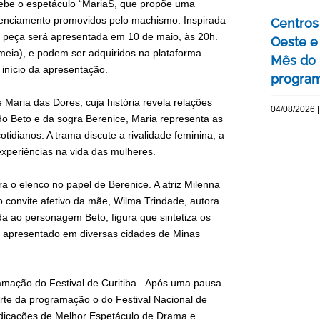
ebe o espetáculo “MariaS, que propõe uma
ilenciamento promovidos pelo machismo. Inspirada
Centros 
 a peça será apresentada em 10 de maio, às 20h.
Oeste 
meia), e podem ser adquiridos na plataforma
Mês do 
o início da apresentação.
program
Maria das Dores, cuja história revela relações
04/08/2026 |
do Beto e da sogra Berenice, Maria representa as
tidianos. A trama discute a rivalidade feminina, a
experiências na vida das mulheres.
a o elenco no papel de Berenice. A atriz Milenna
o convite afetivo da mãe, Wilma Trindade, autora
a ao personagem Beto, figura que sintetiza os
oi apresentado em diversas cidades de Minas
ramação do Festival de Curitiba. Após uma pausa
rte da programação o do Festival Nacional de
ndicações de Melhor Espetáculo de Drama e