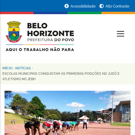
Pular
Portal
Acessibilidade
Alto Contraste
para
da
o
conteúdo
Prefeitura
O
principal
de
Belo
Horizonte
INÍCIO
-
NOTÍCIAS
-
Trilha
ESCOLAS MUNICIPAIS CONQUISTAM AS PRIMEIRAS POSIÇÕES NO JUDÔ E
ATLETISMO NO JEBH
de
navegação