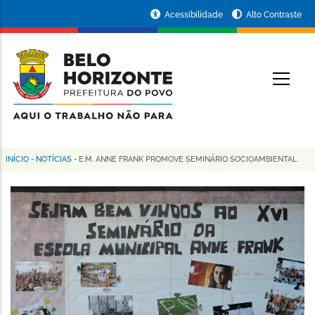
Pular
Portal
Acessibilidade
Alto Contraste
para
da
o
conteúdo
Prefeitura
O
principal
de
Belo
Horizonte
INÍCIO
-
NOTÍCIAS
-
E.M. ANNE FRANK PROMOVE SEMINÁRIO SOCIOAMBIENTAL
Trilha
de
navegação