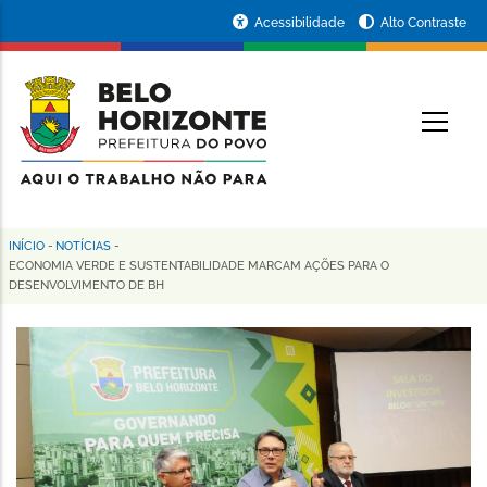
Pular
Portal
Acessibilidade
Alto Contraste
para
da
o
conteúdo
Prefeitura
O
principal
de
Belo
Horizonte
INÍCIO
-
NOTÍCIAS
-
Trilha
ECONOMIA VERDE E SUSTENTABILIDADE MARCAM AÇÕES PARA O
DESENVOLVIMENTO DE BH
de
navegação