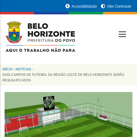
Pular
Portal
Acessibilidade
Alto Contraste
para
da
o
conteúdo
Prefeitura
O
principal
de
Belo
Horizonte
INÍCIO
-
NOTÍCIAS
-
Trilha
DOIS CAMPOS DE FUTEBOL DA REGIÃO LESTE DE BELO HORIZONTE SERÃO
REQUALIFICADOS
de
navegação