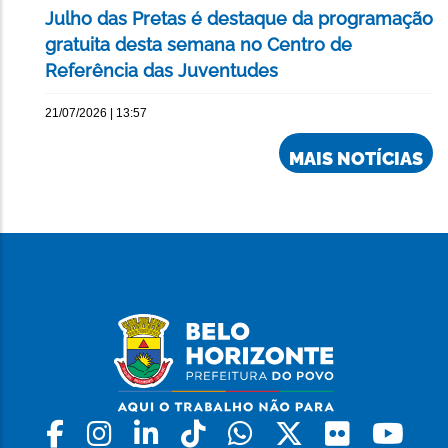
Julho das Pretas é destaque da programação
gratuita desta semana no Centro de
Referência das Juventudes
21/07/2026 | 13:57
MAIS NOTÍCIAS
Facebook
Instagram
Linkedin
Tiktok
Whatsapp
X
Flickr
Yo