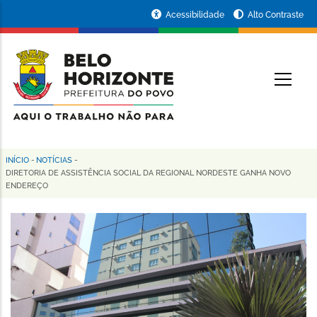
Pular
Portal
Acessibilidade
Alto Contraste
para
da
o
conteúdo
Prefeitura
O
principal
de
Belo
Horizonte
INÍCIO
-
NOTÍCIAS
-
Trilha
DIRETORIA DE ASSISTÊNCIA SOCIAL DA REGIONAL NORDESTE GANHA NOVO
ENDEREÇO
de
navegação