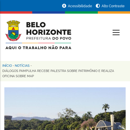
Pular
Portal
Acessibilidade
Alto Contraste
para
da
o
conteúdo
Prefeitura
O
principal
de
Belo
Horizonte
INÍCIO
-
NOTÍCIAS
-
Trilha
DIÁLOGOS PAMPULHA RECEBE PALESTRA SOBRE PATRIMÔNIO E REALIZA
OFICINA SOBRE MAP
de
navegação