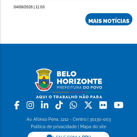
04/08/2026 | 11:03
MAIS NOTÍCIAS
Facebook
Instagram
Linkedin
Tiktok
Whatsapp
X
Flickr
Yo
Av. Afonso Pena, 1212 - Centro | 30130-003
Política de privacidade
|
Mapa do site