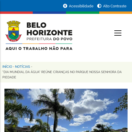
Pular
Portal
Acessibilidade
Alto Contraste
para
da
o
conteúdo
Prefeitura
O
principal
de
Belo
Horizonte
INÍCIO
-
NOTÍCIAS
-
Trilha
"DIA MUNDIAL DA ÁGUA" REÚNE CRIANÇAS NO PARQUE NOSSA SENHORA DA
PIEDADE
de
navegação