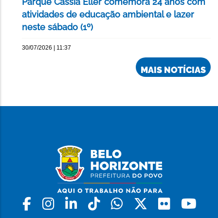
Parque Cássia Eller comemora 24 anos com
atividades de educação ambiental e lazer
neste sábado (1º)
30/07/2026 | 11:37
MAIS NOTÍCIAS
Facebook
Instagram
Linkedin
Tiktok
Whatsapp
X
Flickr
Yo