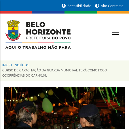
Pular
Portal
Acessibilidade
Alto Contraste
para
da
o
conteúdo
Prefeitura
O
principal
de
Belo
Horizonte
INÍCIO
-
NOTÍCIAS
-
Trilha
CURSO DE CAPACITAÇÃO DA GUARDA MUNICIPAL TERÁ COMO FOCO
OCORRÊNCIAS DO CARNAVAL
de
navegação