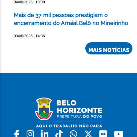
04/08/2026 | 18:38
Mais de 37 mil pessoas prestigiam o
encerramento do Arraial Belô no Mineirinho
03/08/2026 | 14:36
MAIS NOTÍCIAS
Facebook
Instagram
Linkedin
Tiktok
Whatsapp
X
Flickr
Yo