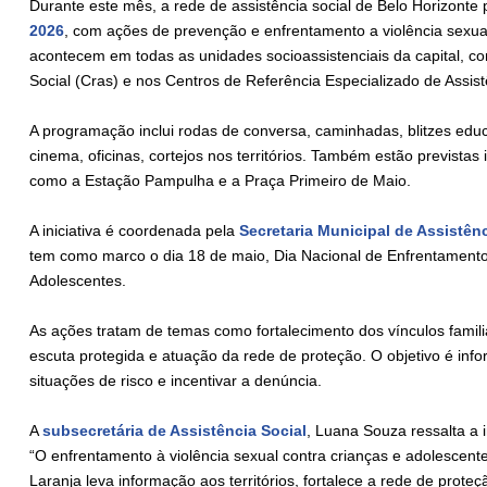
Durante este mês, a rede de assistência social de Belo Horizon
2026
, com ações de prevenção e enfrentamento a violência sexual
acontecem em todas as unidades socioassistenciais da capital, c
Social (Cras) e nos Centros de Referência Especializado de Assist
A programação inclui rodas de conversa, caminhadas, blitzes educ
cinema, oficinas, cortejos nos territórios. Também estão previstas
como a Estação Pampulha e a Praça Primeiro de Maio.
A iniciativa é coordenada pela
Secretaria Municipal de Assistên
tem como marco o dia 18 de maio, Dia Nacional de Enfrentamento
Adolescentes.
As ações tratam de temas como fortalecimento dos vínculos familia
escuta protegida e atuação da rede de proteção. O objetivo é info
situações de risco e incentivar a denúncia.
A
subsecretária de Assistência Social
, Luana Souza ressalta a 
“O enfrentamento à violência sexual contra crianças e adolescen
Laranja leva informação aos territórios, fortalece a rede de prote