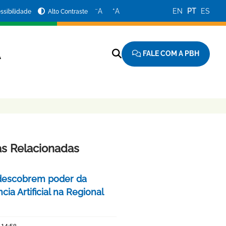
−
+
A
A
EN
PT
ES
ssibilidade
Alto Contraste
FALE COM A PBH
A
as Relacionadas
descobrem poder da
ncia Artificial na Regional