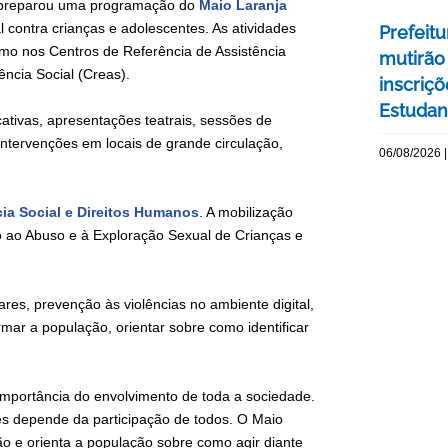
te preparou uma programação do
Maio Laranja
 contra crianças e adolescentes. As atividades
Prefeitu
omo nos Centros de Referência de Assistência
mutirão
ência Social (Creas).
inscriç
Estudant
ativas, apresentações teatrais, sessões de
 intervenções em locais de grande circulação,
06/08/2026 |
cia Social e Direitos Humanos
. A mobilização
 ao Abuso e à Exploração Sexual de Crianças e
res, prevenção às violências no ambiente digital,
rmar a população, orientar sobre como identificar
importância do envolvimento de toda a sociedade.
tes depende da participação de todos. O Maio
ção e orienta a população sobre como agir diante