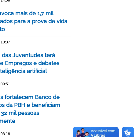
 14:58
voca mais de 1,7 mil
ados para a prova de vida
to
 10:37
das Juventudes terá
de Empregos e debates
eligência artificial
 09:51
as fortalecem Banco de
os da PBH e beneficiam
 32 mil pessoas
mente
 08:18