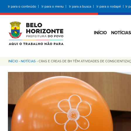
Pular
Ir para o conteúdo |
Ir para o menu |
Ir para a busca |
Ir para o rodapé |
Ir 
para
o
conteúdo
principal
INÍCIO
NOTÍCIAS
INÍCIO
-
NOTÍCIAS
-
CRAS E CREAS DE BH TÊM ATIVIDADES DE CONSCIENTIZA
Trilha
de
navegação