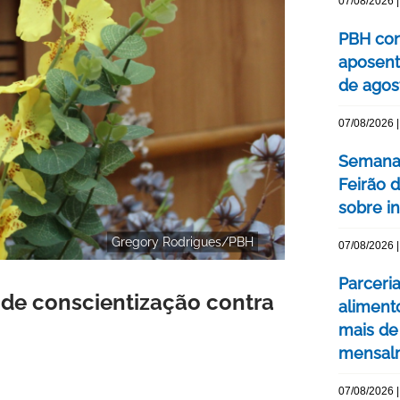
07/08/2026 |
PBH con
aposent
de agos
07/08/2026 |
Semana 
Feirão 
sobre int
Gregory Rodrigues/PBH
07/08/2026 |
Parceri
de conscientização contra
aliment
mais de
mensal
07/08/2026 |