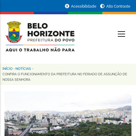
Pular
Portal
Acessibilidade
Alto Contraste
para
da
o
conteúdo
Prefeitura
O
principal
de
Belo
Horizonte
INÍCIO
-
NOTÍCIAS
-
Trilha
CONFIRA O FUNCIONAMENTO DA PREFEITURA NO FERIADO DE ASSUNÇÃO DE
NOSSA SENHORA
de
navegação