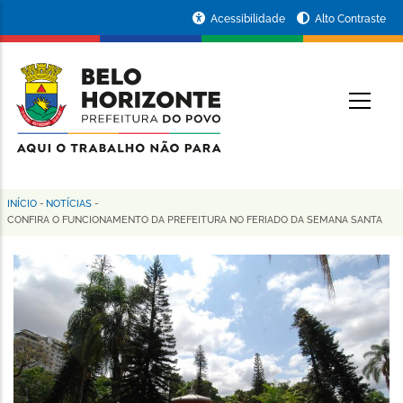
Pular
Portal
Acessibilidade
Alto Contraste
para
da
o
conteúdo
Prefeitura
O
principal
de
Belo
Horizonte
INÍCIO
-
NOTÍCIAS
-
Trilha
CONFIRA O FUNCIONAMENTO DA PREFEITURA NO FERIADO DA SEMANA SANTA
de
navegação