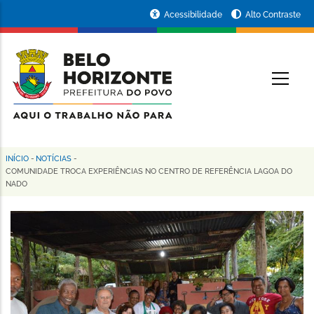
Pular
Portal
Acessibilidade
Alto Contraste
para
da
o
conteúdo
Prefeitura
O
principal
de
Belo
Horizonte
INÍCIO
-
NOTÍCIAS
-
Trilha
COMUNIDADE TROCA EXPERIÊNCIAS NO CENTRO DE REFERÊNCIA LAGOA DO
NADO
de
navegação