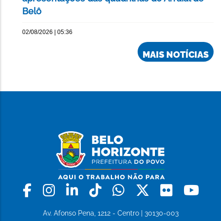
Belô
02/08/2026 | 05:36
MAIS NOTÍCIAS
Facebook
Instagram
Linkedin
Tiktok
Whatsapp
X
Flickr
Yo
Av. Afonso Pena, 1212 - Centro | 30130-003