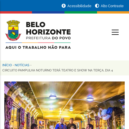
Pular
Portal
Acessibilidade
Alto Contraste
para
da
o
conteúdo
Prefeitura
O
principal
de
Belo
Horizonte
INÍCIO
-
NOTÍCIAS
-
Trilha
CIRCUITO PAMPULHA NOTURNO TERÁ TEATRO E SHOW NA TERÇA, DIA 4
de
navegação