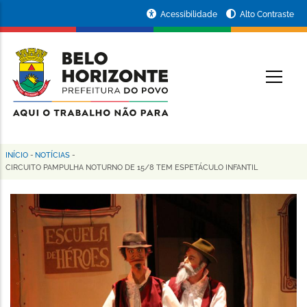
Pular
Portal
Acessibilidade
Alto Contraste
para
da
o
conteúdo
Prefeitura
O
principal
de
Belo
Horizonte
INÍCIO
-
NOTÍCIAS
-
Trilha
CIRCUITO PAMPULHA NOTURNO DE 15/8 TEM ESPETÁCULO INFANTIL
de
navegação