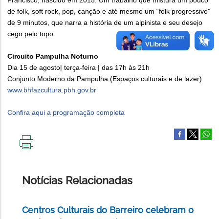
Francisco, nascido em 2015. Um trabalho que mistura um pouco
de folk, soft rock, pop, canção e até mesmo um “folk progressivo”
de 9 minutos, que narra a história de um alpinista e seu desejo
cego pelo topo.
Circuito Pampulha Noturno
Dia 15 de agosto| terça-feira | das 17h às 21h
Conjunto Moderno da Pampulha (Espaços culturais e de lazer)
www.bhfazcultura.pbh.gov.br
Confira aqui a programação completa
IMPRIMIR
ESTA
PÁGINA
Notícias Relacionadas
Centros Culturais do Barreiro celebram o