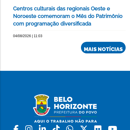
Centros culturais das regionais Oeste e
Noroeste comemoram o Mês do Patrimônio
com programação diversificada
04/08/2026 | 11:03
MAIS NOTÍCIAS
Facebook
Instagram
Linkedin
Tiktok
Whatsapp
X
Flickr
Yo