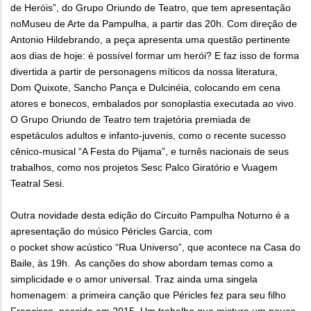
de Heróis”, do Grupo Oriundo de Teatro, que tem apresentação
noMuseu de Arte da Pampulha, a partir das 20h. Com direção de
Antonio Hildebrando, a peça apresenta uma questão pertinente
aos dias de hoje: é possível formar um herói? E faz isso de forma
divertida a partir de personagens míticos da nossa literatura,
Dom Quixote, Sancho Pança e Dulcinéia, colocando em cena
atores e bonecos, embalados por sonoplastia executada ao vivo.
O Grupo Oriundo de Teatro tem trajetória premiada de
espetáculos adultos e infanto-juvenis, como o recente sucesso
cênico-musical “A Festa do Pijama”, e turnês nacionais de seus
trabalhos, como nos projetos Sesc Palco Giratório e Vuagem
Teatral Sesi.
Outra novidade desta edição do Circuito Pampulha Noturno é a
apresentação do músico Péricles Garcia, com
o pocket show acústico “Rua Universo”, que acontece na Casa do
Baile, às 19h. As canções do show abordam temas como a
simplicidade e o amor universal. Traz ainda uma singela
homenagem: a primeira canção que Péricles fez para seu filho