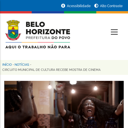
Pular
Portal
Acessibilidade
Alto Contraste
para
da
o
conteúdo
Prefeitura
O
principal
de
Belo
Horizonte
INÍCIO
-
NOTÍCIAS
-
Trilha
CIRCUITO MUNICIPAL DE CULTURA RECEBE MOSTRA DE CINEMA
de
navegação