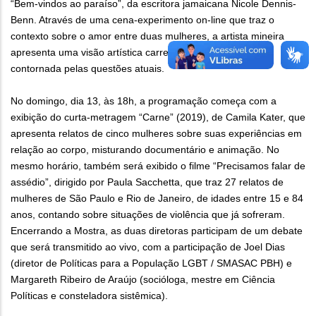
“Bem-vindos ao paraíso”, da escritora jamaicana Nicole Dennis-
Benn. Através de uma cena-experimento on-line que traz o
contexto sobre o amor entre duas mulheres, a artista mineira
apresenta uma visão artística carregada de sarcasmo e
contornada pelas questões atuais.
No domingo, dia 13, às 18h, a programação começa com a
exibição do curta-metragem “Carne” (2019), de Camila Kater, que
apresenta relatos de cinco mulheres sobre suas experiências em
relação ao corpo, misturando documentário e animação. No
mesmo horário, também será exibido o filme “Precisamos falar de
assédio”, dirigido por Paula Sacchetta, que traz 27 relatos de
mulheres de São Paulo e Rio de Janeiro, de idades entre 15 e 84
anos, contando sobre situações de violência que já sofreram.
Encerrando a Mostra, as duas diretoras participam de um debate
que será transmitido ao vivo, com a participação de Joel Dias
(diretor de Políticas para a População LGBT / SMASAC PBH) e
Margareth Ribeiro de Araújo (socióloga, mestre em Ciência
Políticas e consteladora sistêmica).