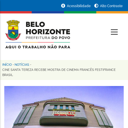
Pular
Portal
Acessibilidade
Alto Contraste
para
da
o
conteúdo
Prefeitura
O
principal
de
Belo
Horizonte
INÍCIO
-
NOTÍCIAS
-
Trilha
CINE SANTA TEREZA RECEBE MOSTRA DE CINEMA FRANCÊS FESTIFRANCE
BRASIL
de
navegação