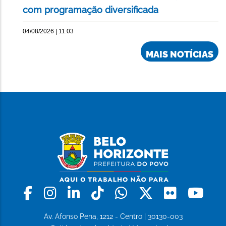
com programação diversificada
04/08/2026 | 11:03
MAIS NOTÍCIAS
Facebook
Instagram
Linkedin
Tiktok
Whatsapp
X
Flickr
Yo
Av. Afonso Pena, 1212 - Centro | 30130-003