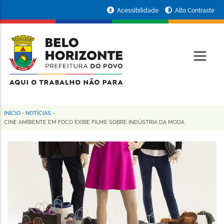
Pular
Portal
Acessibilidade
Alto Contraste
para
da
o
conteúdo
Prefeitura
O
principal
de
Belo
Horizonte
INÍCIO
-
NOTÍCIAS
-
Trilha
CINE AMBIENTE EM FOCO EXIBE FILME SOBRE INDÚSTRIA DA MODA
de
navegação