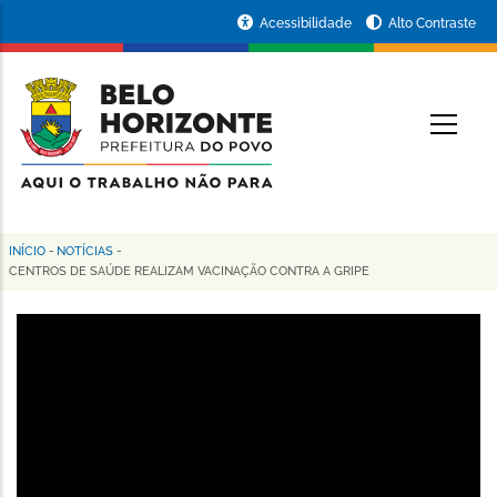
Pular
Portal
Acessibilidade
Alto Contraste
para
da
o
conteúdo
Prefeitura
O
principal
de
Belo
Horizonte
INÍCIO
-
NOTÍCIAS
-
Trilha
CENTROS DE SAÚDE REALIZAM VACINAÇÃO CONTRA A GRIPE
de
navegação