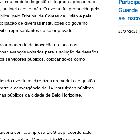
Particip
ve seu modelo de gestão integrada apresentado
, no início deste mês. O evento foi promovido pelo
Guarda 
blica, pelo Tribunal de Contas da União e pela
se insc
icipação de diversas instituições do governo
il e representantes do setor privado.
22/07/2026 |
ocar a agenda de inovação no foco das
onar avanços voltados para a solução de desafios
 os servidores públicos, colocando-os como
tes do evento as diretrizes do modelo de gestão
rre a convergência de 14 instituições públicas
mas públicos da cidade de Belo Horizonte.
parceria com a empresa EloGroup, coordenado
da Secretaria Municipal de Planejamento,