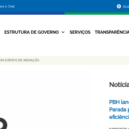
Portal
para o Chat
Ace
da
Prefeitura
ESTRUTURA DE GOVERNO
SERVIÇOS
TRANSPARÊNCI
Navegação
de
Principal
Belo
 EM EVENTO DE INOVAÇÃO
Horizonte
Notíci
PBH lan
Parada 
eficiên