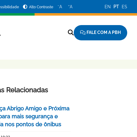
−
+
A
A
EN
PT
ES
ssibilidade
Alto Contraste
FALE COM A PBH
A
as Relacionadas
ça Abrigo Amigo e Próxima
para mais segurança e
cia nos pontos de ônibus