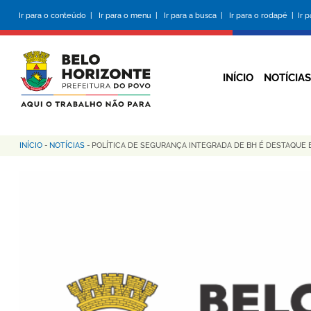
Pular
Ir para o conteúdo |
Ir para o menu |
Ir para a busca |
Ir para o rodapé |
Ir 
para
o
conteúdo
principal
INÍCIO
NOTÍCIAS
INÍCIO
-
NOTÍCIAS
-
POLÍTICA DE SEGURANÇA INTEGRADA DE BH É DESTAQUE
Trilha
de
navegação