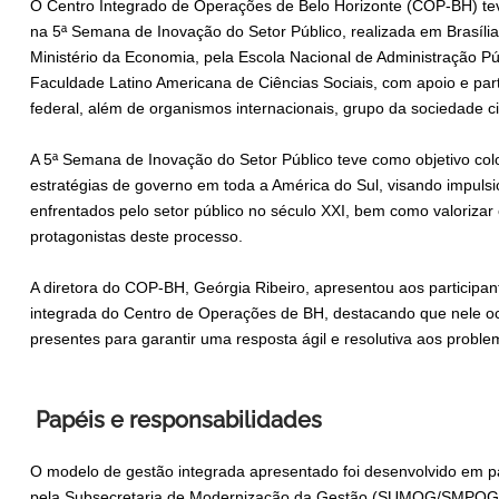
O Centro Integrado de Operações de Belo Horizonte (COP-BH) te
na 5ª Semana de Inovação do Setor Público, realizada em Brasília
Ministério da Economia, pela Escola Nacional de Administração Pú
Faculdade Latino Americana de Ciências Sociais, com apoio e part
federal, além de organismos internacionais, grupo da sociedade civ
A 5ª Semana de Inovação do Setor Público teve como objetivo col
estratégias de governo em toda a América do Sul, visando impulsi
enfrentados pelo setor público no século XXI, bem como valorizar
protagonistas deste processo.
A diretora do COP-BH, Geórgia Ribeiro, apresentou aos participan
integrada do Centro de Operações de BH, destacando que nele oco
presentes para garantir uma resposta ágil e resolutiva aos proble
Papéis e responsabilidades
O modelo de gestão integrada apresentado foi desenvolvido em 
pela Subsecretaria de Modernização da Gestão (SUMOG/SMPOG), 