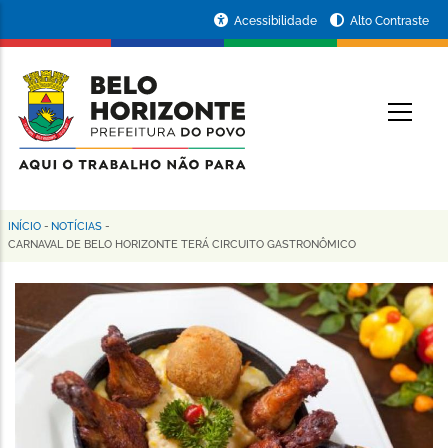
Pular
Portal
Acessibilidade
Alto Contraste
para
da
o
conteúdo
Prefeitura
O
principal
de
Belo
Horizonte
INÍCIO
-
NOTÍCIAS
-
Trilha
CARNAVAL DE BELO HORIZONTE TERÁ CIRCUITO GASTRONÔMICO
de
navegação