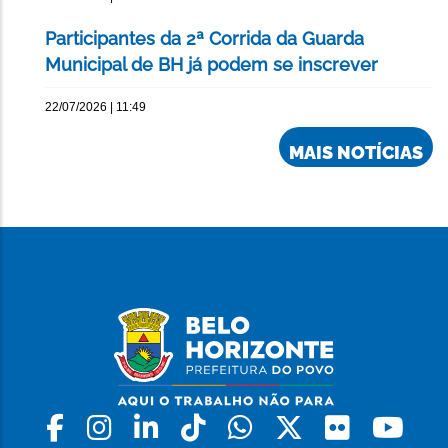
Participantes da 2ª Corrida da Guarda
Municipal de BH já podem se inscrever
22/07/2026 | 11:49
MAIS NOTÍCIAS
Facebook
Instagram
Linkedin
Tiktok
Whatsapp
X
Flickr
Yo