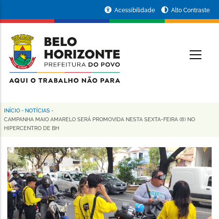
Pular
Portal
Acessibilidade
Alto Contraste
para
da
o
conteúdo
Prefeitura
O
principal
de
Belo
Horizonte
INÍCIO
-
NOTÍCIAS
-
Trilha
CAMPANHA MAIO AMARELO SERÁ PROMOVIDA NESTA SEXTA-FEIRA (8) NO
HIPERCENTRO DE BH
de
navegação