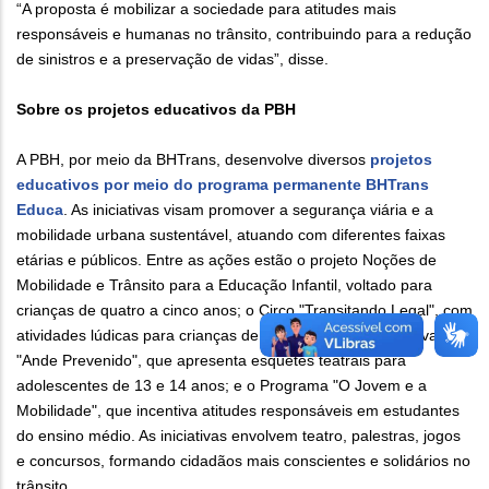
“A proposta é mobilizar a sociedade para atitudes mais
responsáveis e humanas no trânsito, contribuindo para a redução
de sinistros e a preservação de vidas”, disse.
Sobre os projetos educativos da PBH
A PBH, por meio da BHTrans, desenvolve diversos
projetos
educativos por meio do programa permanente BHTrans
Educa
. As iniciativas visam promover a segurança viária e a
mobilidade urbana sustentável, atuando com diferentes faixas
etárias e públicos. Entre as ações estão o projeto Noções de
Mobilidade e Trânsito para a Educação Infantil, voltado para
crianças de quatro a cinco anos; o Circo "Transitando Legal", com
atividades lúdicas para crianças de oito a 10 anos; a Caravana
"Ande Prevenido", que apresenta esquetes teatrais para
adolescentes de 13 e 14 anos; e o Programa "O Jovem e a
Mobilidade", que incentiva atitudes responsáveis em estudantes
do ensino médio. As iniciativas envolvem teatro, palestras, jogos
e concursos, formando cidadãos mais conscientes e solidários no
trânsito.