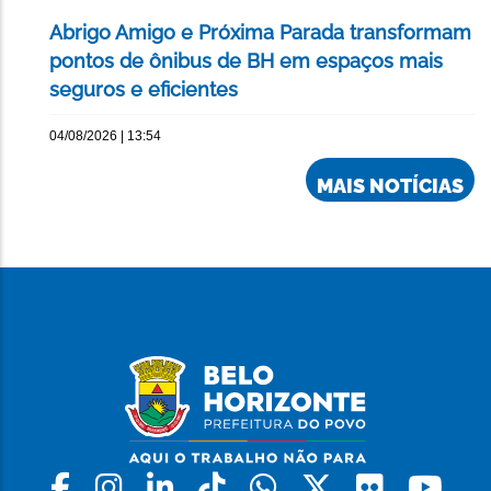
Abrigo Amigo e Próxima Parada transformam
pontos de ônibus de BH em espaços mais
seguros e eficientes
04/08/2026 | 13:54
MAIS NOTÍCIAS
Facebook
Instagram
Linkedin
Tiktok
Whatsapp
X
Flickr
Yo