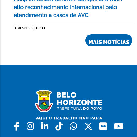
alto reconhecimento internacional pelo
atendimento a casos de AVC
31/07/2026 | 10:38
MAIS NOTÍCIAS
Facebook
Instagram
Linkedin
Tiktok
Whatsapp
X
Flickr
Yo