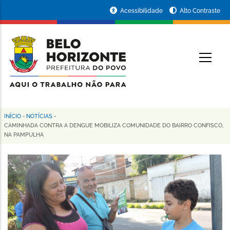
Pular
Portal
Acessibilidade
Alto Contraste
para
da
o
conteúdo
Prefeitura
O
principal
de
Belo
Horizonte
INÍCIO
-
NOTÍCIAS
-
Trilha
CAMINHADA CONTRA A DENGUE MOBILIZA COMUNIDADE DO BAIRRO CONFISCO,
NA PAMPULHA
de
navegação