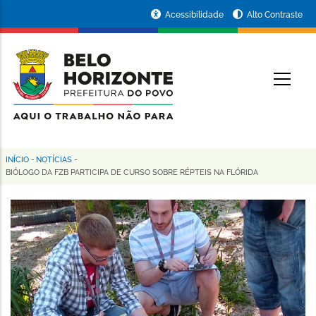
Pular
Portal
Acessibilidade
Alto Contraste
para
da
o
conteúdo
Prefeitura
O
principal
de
Belo
Horizonte
INÍCIO
-
NOTÍCIAS
-
Trilha
BIÓLOGO DA FZB PARTICIPA DE CURSO SOBRE RÉPTEIS NA FLÓRIDA
de
navegação