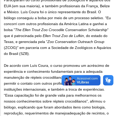
Participaram do curso profissionais de zoológicos e aquários dos
EUA (em sua maioria), e também profissionais da França, Belize
e México. Luís Coura foi o único representante do Brasil. O
biólogo conseguiu a bolsa por meio de um processo seletivo. “Eu
concorri com outros profissionais da América Latina e ganhei a
bolsa "
The Ellen Trout Zoo Crocodile Conservation Scholarship
"
que é patrocinada pelo
Ellen Trout Zoo de Lufkin
, do estado do
Texas, e gerenciada pela "
Zoo Conservation Outreach Group
(ZCOG)" em parceria com a Sociedade de Zoológicos e Aquários
do Brasil (SZB).
De acordo com Luís Coura, o curso promoveu um acréscimo de
experiência e conhecimento fundamentais para a adequada
manutenção de répteis crocodilianos em cativeiro, além de
permitir o contato com outros profissionais da área, de
instituições internacionais, e também a troca de experiências.
“Essa capacitação foi de grande valia para melhorarmos os
nossos conhecimentos sobre répteis crocodilianos", afirmou o
biólogo, explicando que foram abordados itens como biologia,
reprodução, requerimentos de manejoadequação de recintos, o