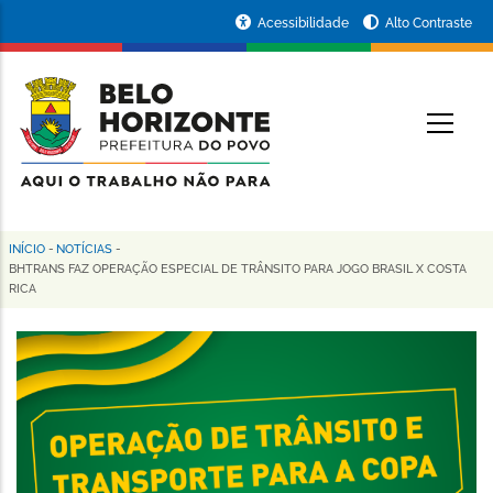
Pular
Portal
Acessibilidade
Alto Contraste
para
da
o
conteúdo
Prefeitura
O
principal
de
Belo
Horizonte
INÍCIO
-
NOTÍCIAS
-
Trilha
BHTRANS FAZ OPERAÇÃO ESPECIAL DE TRÂNSITO PARA JOGO BRASIL X COSTA
RICA
de
navegação