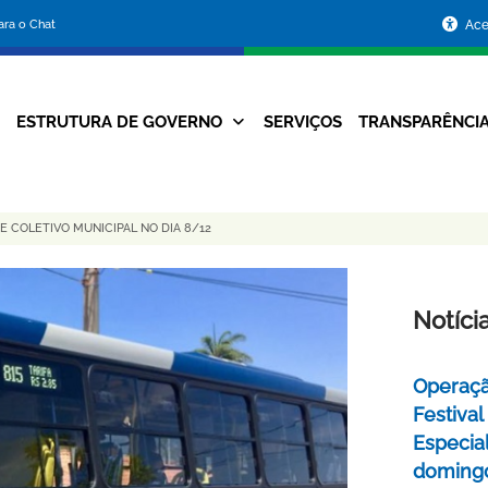
Portal
para o Chat
Ace
da
Prefeitura
ESTRUTURA DE GOVERNO
SERVIÇOS
TRANSPARÊNCI
Navegação
de
Principal
Belo
 COLETIVO MUNICIPAL NO DIA 8/12
Horizonte
Notíci
Operaçã
Festival
Especial
domingo