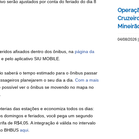
vo serão ajustados por conta do feriado do dia 8
Operaçã
Cruzeir
Mineirão
04/08/2026 |
idos afixados dentro dos ônibus, na
página da
, e pelo aplicativo SIU MOBILE.
io saberá o tempo estimado para o ônibus passar
ssageiros planejarem o seu dia a dia.
Com a mais
 é possível ver o ônibus se movendo no mapa no
.
erias das estações e economiza todos os dias:
os domingos e feriados, você pega um segundo
fa de R$4,05. A integração é válida no intervalo
rtão BHBUS
aqui
.