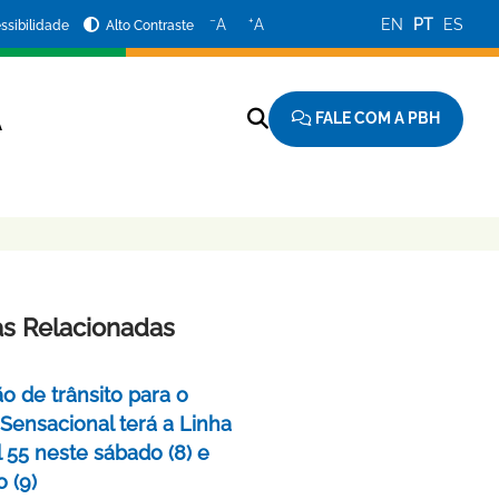
−
+
A
A
EN
PT
ES
ssibilidade
Alto Contraste
FALE COM A PBH
A
as Relacionadas
o de trânsito para o
 Sensacional terá a Linha
 55 neste sábado (8) e
 (9)