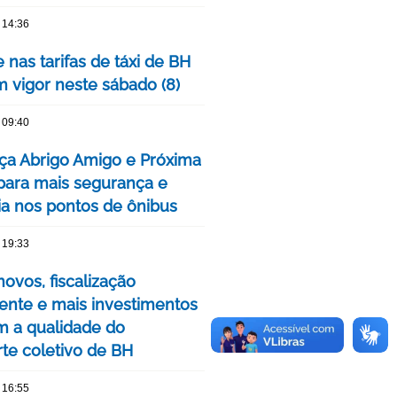
 14:36
 nas tarifas de táxi de BH
m vigor neste sábado (8)
 09:40
ça Abrigo Amigo e Próxima
para mais segurança e
cia nos pontos de ônibus
 19:33
ovos, fiscalização
nte e mais investimentos
m a qualidade do
rte coletivo de BH
 16:55