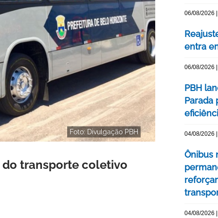
06/08/2026 |
Reajuste
entra e
06/08/2026 |
PBH lan
Parada 
eficiên
Foto: Divulgação PBH
04/08/2026 |
Ônibus n
 do transporte coletivo
permane
reforça
transpo
04/08/2026 |