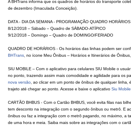
A BHTrans informa que os quadros de horários do transporte coleti
de dezembro (Imaculada Conceição).
DATA - DIA DA SEMANA - PROGRAMAÇÃO QUADRO HORÁRIOS
8/12/2018 – Sábado – Quadro de SÁBADO-ATÍPICO
9/12/2018 – Domingo – Quadro de DOMINGO/FERIADO
QUADRO DE HORÁRIOS - Os horários das linhas podem ser confer
BHTrans
, no ícone Meu Ônibus – Horários e Itinerários de Ônibus
SIU MOBILE – Com o aplicativo para celulares SIU Mobile o usuár
no ponto, trazendo assim mais comodidade e agilidade para os pa
nova versão
, ao clicar em um ponto de ônibus de qualquer linha,
trajeto até chegar ao ponto. Acesse e baixe o aplicativo
Siu Mobile
CARTÃO BHBUS - Com o Cartão BHBUS, você evita filas nas bilhet
tem desconto na integração com o segundo ônibus ou metrô. E a
ônibus ou faz a integração com o metrô pagando, no máximo, a tari
de uma hora e meia. Saiba mais sobre as integrações com o ca