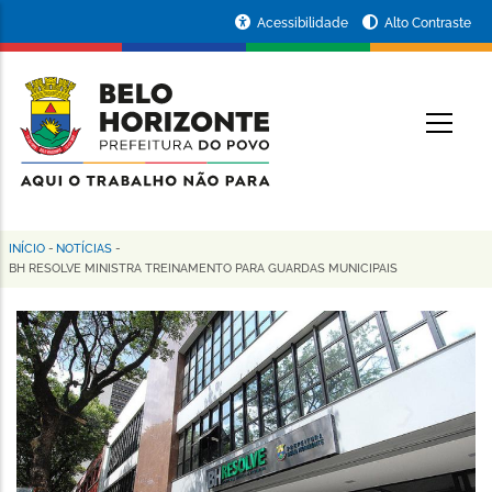
Pular
Portal
Acessibilidade
Alto Contraste
para
da
o
conteúdo
Prefeitura
O
principal
de
Belo
Horizonte
INÍCIO
-
NOTÍCIAS
-
Trilha
BH RESOLVE MINISTRA TREINAMENTO PARA GUARDAS MUNICIPAIS
de
navegação