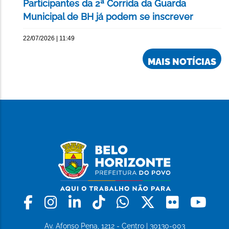
Participantes da 2ª Corrida da Guarda
Municipal de BH já podem se inscrever
22/07/2026 | 11:49
MAIS NOTÍCIAS
Facebook
Instagram
Linkedin
Tiktok
Whatsapp
X
Flickr
Yo
Av. Afonso Pena, 1212 - Centro | 30130-003