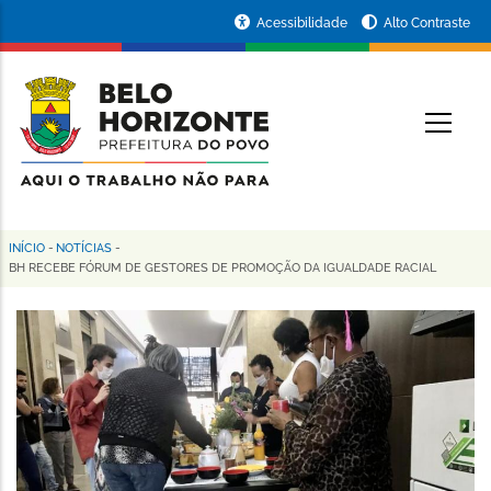
Pular
Portal
Acessibilidade
Alto Contraste
para
da
o
conteúdo
Prefeitura
O
principal
de
Belo
Horizonte
INÍCIO
-
NOTÍCIAS
-
Trilha
BH RECEBE FÓRUM DE GESTORES DE PROMOÇÃO DA IGUALDADE RACIAL
de
navegação