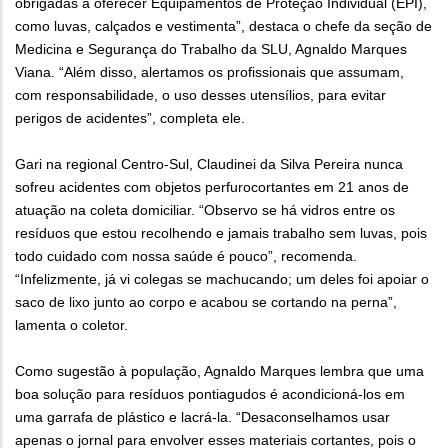
obrigadas a oferecer Equipamentos de Proteção Individual (EPI),
como luvas, calçados e vestimenta”, destaca o chefe da seção de
Medicina e Segurança do Trabalho da SLU, Agnaldo Marques
Viana. “Além disso, alertamos os profissionais que assumam,
com responsabilidade, o uso desses utensílios, para evitar
perigos de acidentes”, completa ele.
Gari na regional Centro-Sul, Claudinei da Silva Pereira nunca
sofreu acidentes com objetos perfurocortantes em 21 anos de
atuação na coleta domiciliar. “Observo se há vidros entre os
resíduos que estou recolhendo e jamais trabalho sem luvas, pois
todo cuidado com nossa saúde é pouco”, recomenda.
“Infelizmente, já vi colegas se machucando; um deles foi apoiar o
saco de lixo junto ao corpo e acabou se cortando na perna”,
lamenta o coletor.
Como sugestão à população, Agnaldo Marques lembra que uma
boa solução para resíduos pontiagudos é acondicioná-los em
uma garrafa de plástico e lacrá-la. “Desaconselhamos usar
apenas o jornal para envolver esses materiais cortantes, pois o