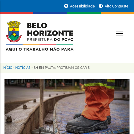
Pular
Portal
Acessibilidade
Alto Contraste
para
da
o
conteúdo
Prefeitura
O
principal
de
Belo
Horizonte
INÍCIO
-
NOTÍCIAS
-
BH EM PAUTA: PROTEJAM OS GARIS
Trilha
de
navegação