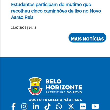
Estudantes participam de mutirão que
recolheu cinco caminhões de lixo no Novo
Aarão Reis
15/07/2026 | 14:48
MAIS NOTÍCIAS
Facebook
Instagram
Linkedin
Tiktok
Whatsapp
X
Flickr
Yo