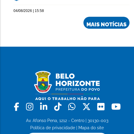
04/08/2026 | 15:58
MAIS NOTÍCIAS
Facebook
Instagram
Linkedin
Tiktok
Whatsapp
X
Flickr
Yo
Av. Afonso Pena, 1212 - Centro | 30130-003
Política de privacidade
|
Mapa do site