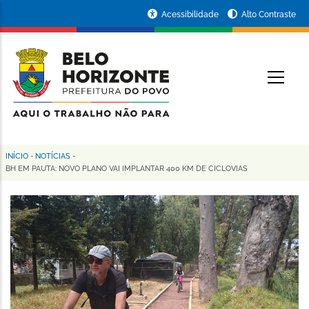
Pular
Portal
Acessibilidade
Alto Contraste
para
da
o
conteúdo
Prefeitura
O
principal
de
Belo
Horizonte
INÍCIO
-
NOTÍCIAS
-
Trilha
BH EM PAUTA: NOVO PLANO VAI IMPLANTAR 400 KM DE CICLOVIAS
de
navegação