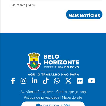
24/07/2026 | 13:24
MAIS NOTÍCIAS
Facebook
Instagram
Linkedin
Tiktok
Whatsapp
X
Flickr
Yo
Av. Afonso Pena, 1212 - Centro | 30130-003
Política de privacidade
|
Mapa do site