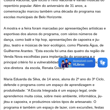
Cultura Racional, que tocou o Hino Nacional e várias músicas do
repertório popular. Além do aniversário de 31 anos, a
comemoração marcou também uma década do programa nas
escolas municipais de Belo Horizonte.
A mostra e a feira foram marcadas por apresentações artísticas e
esportivas dos alunos do programa, com vários números de
dança, como balé e hip hop, apresentações de capoeira e jiu-
jitsu, teatro e músicas de teor ecológico, como Planeta Água, de
Guilherme Arantes. “Esta escola foi uma das quatro da região de
Venda Nova escolhidas para implantação do programa e o
principal critério foi a vulnerabilidade social da região”, explica a
vice-diretora da escola, Renata Godoy.
Maria Eduarda da Silva, de 14 anos, aluna do 2º ano do 3º Ciclo,
defende o programa como um espaço de aprendizagem e
produtividade: “A Escola Integrada é um espaço legal, onde
aprendemos muita coisa, sobre meio ambiente, informática, jiu-
jitsu e capoeira, e produzimos vários tipos de artesanato. O
programa é também um espaço de lazer, com excursões, festas