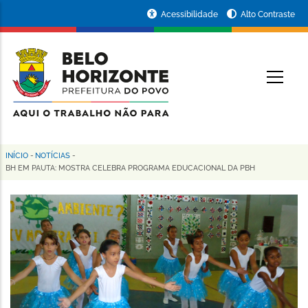
Pular
Portal
Acessibilidade
Alto Contraste
para
da
o
conteúdo
Prefeitura
O
principal
de
Belo
Horizonte
INÍCIO
-
NOTÍCIAS
-
Trilha
BH EM PAUTA: MOSTRA CELEBRA PROGRAMA EDUCACIONAL DA PBH
de
navegação