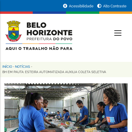
Pular
Portal
Acessibilidade
Alto Contraste
para
da
o
conteúdo
Prefeitura
O
principal
de
Belo
Horizonte
INÍCIO
-
NOTÍCIAS
-
Trilha
BH EM PAUTA: ESTEIRA AUTOMATIZADA AUXILIA COLETA SELETIVA
de
navegação