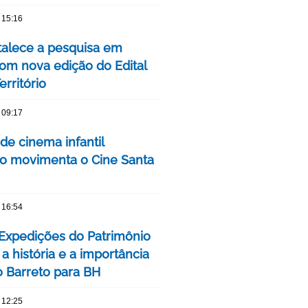
 15:16
talece a pesquisa em
om nova edição do Edital
rritório
 09:17
 de cinema infantil
iro movimenta o Cine Santa
 16:54
 Expedições do Patrimônio
a história e a importância
o Barreto para BH
 12:25