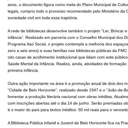
anos, o documento figura como meta do Plano Municipal de Cultur
legais, cumpriu todo o processo recomendado pelo Ministério da C
sociedade civil em toda essa trajetória.
A rede de bibliotecas desenvolve também o projeto “Ler, Brincar 
infância”. Realizado em parceria com o Conselho Municipal dos Di
Programa Itaú Social, o projeto contempla a melhoria dos espaços 
zero a seis anos) e suas famílias nas bibliotecas públicas da FM
oito casas de acolhimento institucional que lidam com este públ
Saúde Mental da Infância. Realiza, ainda, atividades de formação
primeira infância.
Outra ação importante na área é a promoção anual de dois dos mais
“Cidade de Belo Horizonte”, realizado desde 1947 e o “João-de-B
fomentar a produção literária nacional com obras inéditas. Atualm
com inscrições abertas até o dia 14 de junho. Serão premiadas o
é o maior do país para textos inéditos: 50 mil reais para o venced
A Biblioteca Pública Infantil e Juvenil de Belo Horizonte fica na P