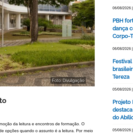
06/08/2026 |
PBH for
dança c
Corpo-Te
06/08/2026 |
Festival
brasile
Tereza
Foto: Divulgação
05/08/2026 |
to
Projeto
destaca 
do Abíli
romoção da leitura e encontros de formação. O
05/08/2026 |
de opções quando o assunto é a leitura. Por meio