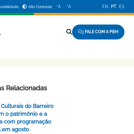
−
+
A
A
EN
PT
ES
ssibilidade
Alto Contraste
FALE COM A PBH
A
as Relacionadas
Culturais do Barreiro
m o patrimônio e a
a com programação
l em agosto