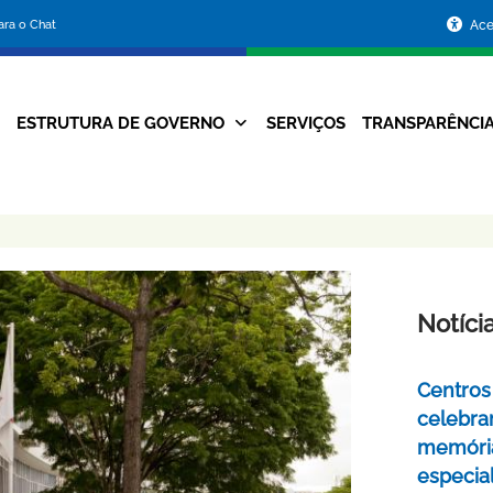
Portal
para o Chat
Ace
da
Prefeitura
ESTRUTURA DE GOVERNO
SERVIÇOS
TRANSPARÊNCI
Navegação
de
Principal
Belo
Horizonte
Notíci
Centros 
celebra
memóri
especia