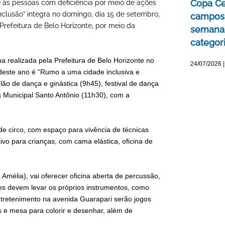
Copa Ce
ade às pessoas com deficiência por meio de ações
 Inclusão” integra no domingo, dia 15 de setembro,
campos 
efeitura de Belo Horizonte, por meio da
semana 
categor
 realizada pela Prefeitura de Belo Horizonte no
24/07/2026 |
este ano é “Rumo a uma cidade inclusiva e
lão de dança e ginástica (9h45), festival de dança
 Municipal Santo Antônio (11h30), com a
de circo, com espaço para vivência de técnicas
ivo para crianças, com cama elástica, oficina de
mélia), vai oferecer oficina aberta de percussão,
es devem levar os próprios instrumentos, como
ntretenimento na avenida Guarapari serão jogos
s e mesa para colorir e desenhar, além de