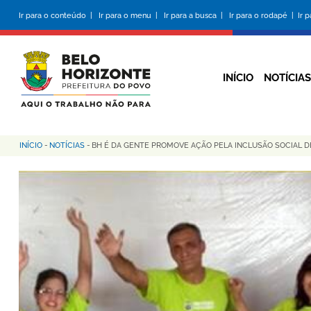
Pular
Ir para o conteúdo |
Ir para o menu |
Ir para a busca |
Ir para o rodapé |
Ir 
para
o
conteúdo
principal
INÍCIO
NOTÍCIAS
INÍCIO
-
NOTÍCIAS
-
BH É DA GENTE PROMOVE AÇÃO PELA INCLUSÃO SOCIAL D
Trilha
de
navegação