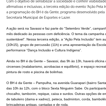
Com o objetivo de sensibilizar a sociedade e conferir visibilid
afirmativas e inclusivas, a terceira edição do evento “Ação Pela
a programação do BH é da Gente, programa desenvolvido pela Pr
Secretaria Municipal de Esportes e Lazer.
A ação será na Savassi e faz parte do “Setembro Verde”, campanha
mês dedicado às pessoas com deficiência. O tema da campanha d
sustentável”. Nessa terceira edição, a “Ação Pela Inclusão” tem au
(10h15), grupo de percussão (11h) e uma apresentação da Escola
performance “Dança Inclusão e Cultura Indígena”.
Ainda no BH é da Gente – Savassi, das 9h às 13h, haverá oficina 
circenses (malabarismo, acrobacias e equilíbrio), e espaço recreat
pintura de rosto e piscina de bolinhas.
O BH é da Gente – Pampulha, na avenida Guarapari (bairro Santa A
das 10h às 12h, com o bloco Sexta Ninguém Sabe. Os participant
chocalho, tamborim, repique, caixa e surdos. Outras opções de e
de tabuleiro (dama e xadrez), peteca, badminton, corda, bambolê
brincadeiras antigas, cantadas e de roda.