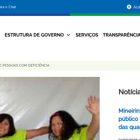
Portal
para o Chat
Ace
da
Prefeitura
ESTRUTURA DE GOVERNO
SERVIÇOS
TRANSPARÊNCI
Navegação
de
Principal
Belo
E PESSOAS COM DEFICIÊNCIA
Horizonte
Notíci
Mineiri
público
das quad