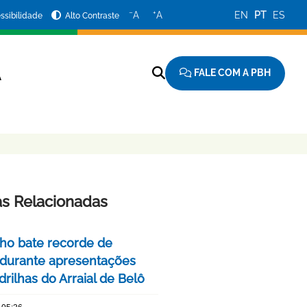
−
+
A
A
EN
PT
ES
ssibilidade
Alto Contraste
FALE COM A PBH
A
as Relacionadas
nho bate recorde de
 durante apresentações
rilhas do Arraial de Belô