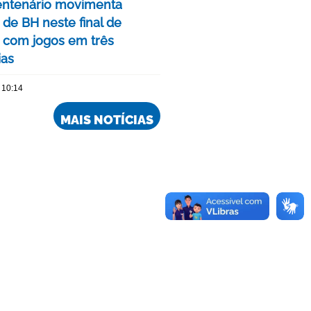
ntenário movimenta
de BH neste final de
com jogos em três
ias
 10:14
MAIS NOTÍCIAS