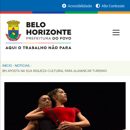
Pular
Portal
Acessibilidade
Alto Contraste
para
da
o
conteúdo
Prefeitura
O
principal
de
Belo
Horizonte
INÍCIO
-
NOTÍCIAS
-
Trilha
BH APOSTA NA SUA RIQUEZA CULTURAL PARA ALAVANCAR TURISMO
de
navegação