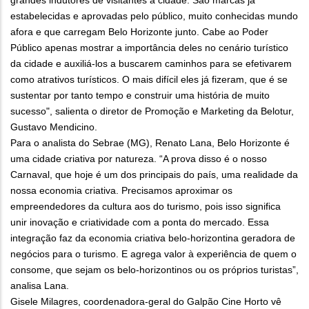
grandes indutores de visitantes à cidade. São marcas já
estabelecidas e aprovadas pelo público, muito conhecidas mundo
afora e que carregam Belo Horizonte junto. Cabe ao Poder
Público apenas mostrar a importância deles no cenário turístico
da cidade e auxiliá-los a buscarem caminhos para se efetivarem
como atrativos turísticos. O mais difícil eles já fizeram, que é se
sustentar por tanto tempo e construir uma história de muito
sucesso", salienta o diretor de Promoção e Marketing da Belotur,
Gustavo Mendicino.
Para o analista do Sebrae (MG), Renato Lana, Belo Horizonte é
uma cidade criativa por natureza. “A prova disso é o nosso
Carnaval, que hoje é um dos principais do país, uma realidade da
nossa economia criativa. Precisamos aproximar os
empreendedores da cultura aos do turismo, pois isso significa
unir inovação e criatividade com a ponta do mercado. Essa
integração faz da economia criativa belo-horizontina geradora de
negócios para o turismo. E agrega valor à experiência de quem o
consome, que sejam os belo-horizontinos ou os próprios turistas”,
analisa Lana.
Gisele Milagres, coordenadora-geral do Galpão Cine Horto vê