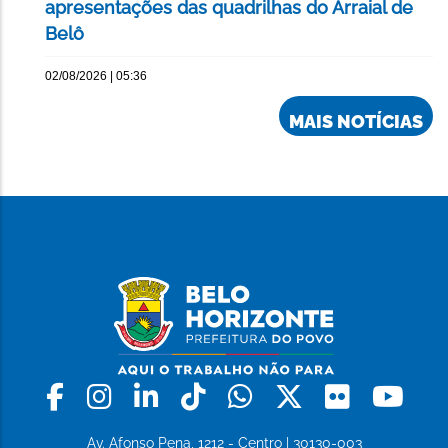
apresentações das quadrilhas do Arraial de
Belô
02/08/2026 | 05:36
MAIS NOTÍCIAS
Facebook
Instagram
Linkedin
Tiktok
Whatsapp
X
Flickr
Yo
Av. Afonso Pena, 1212 - Centro | 30130-003