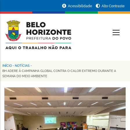
Pular
Portal
Acessibilidade
Alto Contraste
para
da
o
conteúdo
Prefeitura
O
principal
de
Belo
Horizonte
INÍCIO
-
NOTÍCIAS
-
Trilha
BH ADERE À CAMPANHA GLOBAL CONTRA O CALOR EXTREMO DURANTE A
SEMANA DO MEIO AMBIENTE
de
navegação