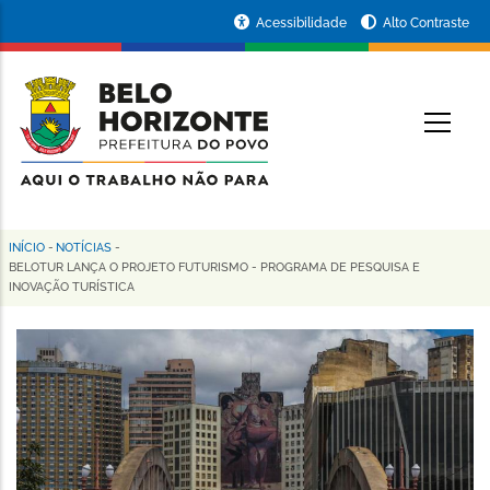
Pular
Portal
Acessibilidade
Alto Contraste
para
da
o
conteúdo
Prefeitura
O
principal
de
Belo
Horizonte
INÍCIO
-
NOTÍCIAS
-
Trilha
BELOTUR LANÇA O PROJETO FUTURISMO - PROGRAMA DE PESQUISA E
INOVAÇÃO TURÍSTICA
de
navegação