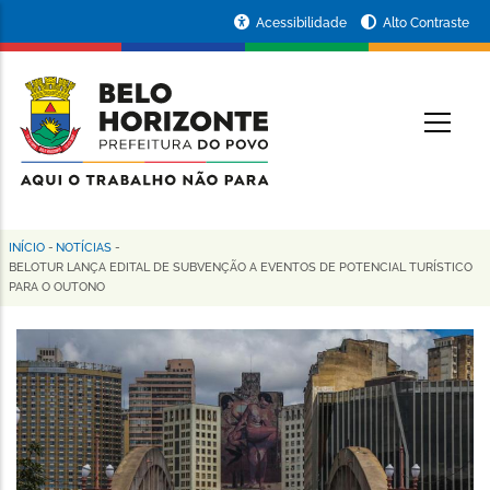
Pular
Portal
Acessibilidade
Alto Contraste
para
da
o
conteúdo
Prefeitura
O
principal
de
Belo
Horizonte
INÍCIO
-
NOTÍCIAS
-
Trilha
BELOTUR LANÇA EDITAL DE SUBVENÇÃO A EVENTOS DE POTENCIAL TURÍSTICO
PARA O OUTONO
de
navegação