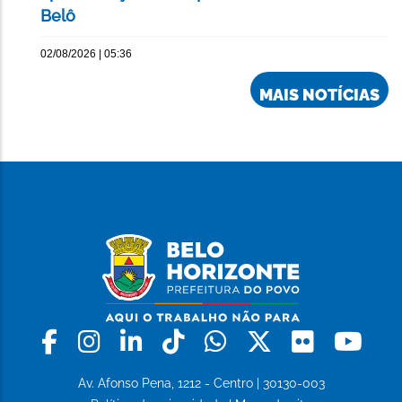
Belô
02/08/2026 | 05:36
MAIS NOTÍCIAS
Facebook
Instagram
Linkedin
Tiktok
Whatsapp
X
Flickr
Yo
Av. Afonso Pena, 1212 - Centro | 30130-003