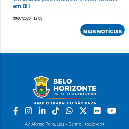
em BH
30/07/2026 | 12:08
MAIS NOTÍCIAS
Facebook
Instagram
Linkedin
Tiktok
Whatsapp
X
Flickr
Yo
Av. Afonso Pena, 1212 - Centro | 30130-003