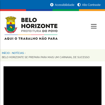
Pular
Portal
Acessibilidade
Alto Contraste
para
da
o
conteúdo
Prefeitura
O
principal
de
Belo
Horizonte
INÍCIO
-
NOTÍCIAS
-
Trilha
BELO HORIZONTE SE PREPARA PARA MAIS UM CARNAVAL DE SUCESSO
de
navegação